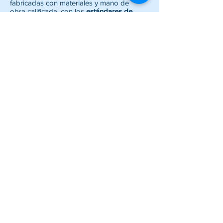
fabricadas con materiales y mano de
obra calificada, con los
estándares de
calidad
necesarios para brindar el mejor
producto a nuestros clientes, utilizando
materiales amigables con el medio
ambiente. Nuestros
paneles
cuentan con
un sistema de
machihembrado especial
que evita la perdida de temperatura,
adaptándonos a las necesidades
específicas en temperatura y espacio de
nuestros clientes. Somos distribuidores
autorizados en Ecuador de las mejores
marcas, contamos con un stock amplio.
Proyectos