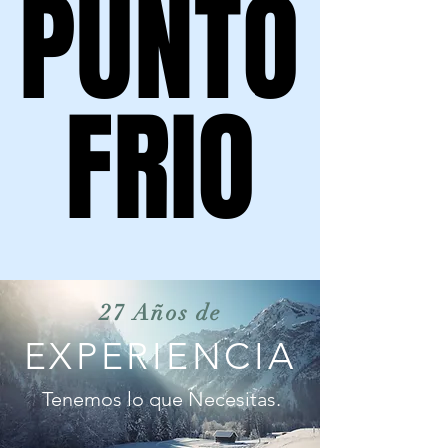
PUNTO
PUNTO
FRIO
FRIO
27 Años de
EXPERIENCIA
Tenemos lo que Necesitas.