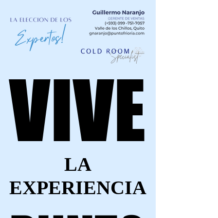
VIVE
VIVE
LA
LA
EXPERIENCIA
EXPERIENCIA