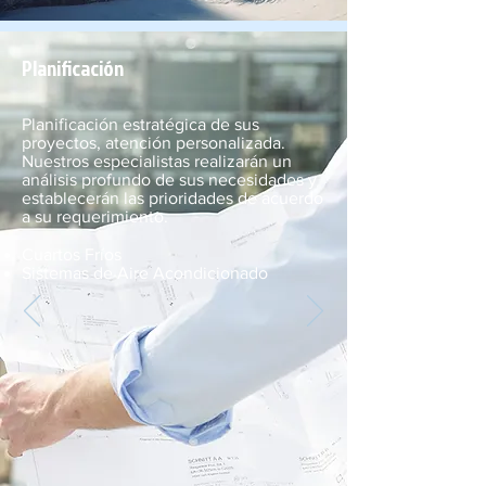
Planificación
Planificación estratégica de sus
proyectos, atención personalizada.
Nuestros especialistas realizarán un
análisis profundo de sus necesidades y
establecerán las prioridades de acuerdo
a su requerimiento.
Cuartos Fríos
Sistemas de Aire Acondicionado